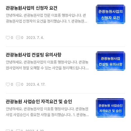
관한 법률」에 따른 채종림(採種林) 및 시험림의 산지 2)
관광농원사업의 신청자 요건
「국유림의 경영 및 관리에 관한 법률」에 따른 보전국유림의
글 내용
산지 3) 「임업 및 산촌 진흥촉진에 관한 법률」에 따른 임업
안녕하세요. 관광농원사업 전문 이효종 행정사입니다. 관
진흥권역의 산지 4) 그 밖에 임업생산 기능의 증진을 위하
광농원사업 신청자의 요건을 정리했습니다. 1. 관광농원사
여 필요한 산지로서 대통령령으로 정하는 산지 2. 임업용
업이란? 농어촌의 자연자원과 농림수산 생산기반을 이용
산지에서 가능한 개발행위 1. 농림어업인, 「농업ㆍ농촌 및
하여 지역특산물 판매시설, 영농 체험시설, 체육시설, 휴양
작성시간
0
0
2023. 7. 4.
식품산업 기본법」 제3조제4호..
시설, 숙박시설, 음식 또는 용역을 제공하거나 그 밖에 이에
딸린 시설을 갖추어 이용하게 하는 사업을 말합니다. 2. 관
광농원사업의 개발 법적 규정 관광농원은 「농업ㆍ농촌 및
관광농원사업 컨설팅 유의사항
식품산업 기본법」 제3조제2호에 따른 농업인(이하 “농업
글 내용
인”이라 한다), 「수산업ㆍ어촌 발전 기본법」 제3조제3호에
안녕하세요. 관광농원사업의 이효종 행정사입니다. 관광농
따른 어업인(이하 “어업인”이라 한다), 한국농어촌공사, 그
원사업에서 정말 오해할 수 있는 사안을 정리해드립니다.
밖에 대통령령으로 정하는 농업인 및 어업인 단체가 개발
관광농원사업은 전문행정사만 할 수 있습니다. 최근 관광
할 수 있다. 3.농업인의 기준 1) 농업의 범위 「농업ㆍ농촌
농원사업에 대해서 관심이 많으면서 많은 오해가 있을 수
작성시간
0
0
2023. 4. 17.
및 식품산업 기본법」(이하..
있습니다. 참고로 관광농원사업승인은 인허가이기 때문에
행정사가 아닌자가 이를 행할 경우 처벌을 받을 수 있습니
다. 행정사법 [시행 2022. 11. 15.] [법률 제19034호, 2
관광농원 사업승인 자격요건 및 승인
022. 11. 15., 일부개정] 제2조(업무) ① 행정사는 다른 사
글 내용
람의 위임을 받아 다음 각 호의 업무를 수행한다. 다만, 다
안녕하세요. 관광농원사업 이효종 행정사입니다. 관광농원
른 법률에 따라 제한된 업무는 할 수 없다. 1. 행정기관에 제
사업 사업승인시 중요한 사항을 정리했습니다.. 1. 관광농
출하는 서류의 작성 2. 권리ㆍ의무나 사실증명에 관한 서
원이란? 농어촌의 자연자원과 농림수산 생산기반을 이용
류의 작성 3. 행정기관의 업무에 관련된 서류의 번역 4. 제
하여 지역특산물 판매시설, 영농체험시설, 체육시설, 휴양
작성시간