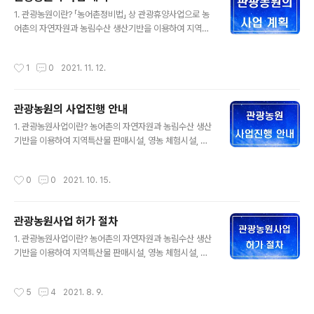
따른 어업인(이하 “어업인”이라 한다), 한국농어촌공사, 그
글 내용
밖에 대통령령으로 정하는 농업인 및 어업인 단체가 개발
1. 관광농원이란? 「농어촌정비법」 상 관광휴양사업으로 농
할 수 있다. ② 관광농원을 개발하려는 자는 사업계획을 세
어촌의 자연자원과 농림수산 생산기반을 이용하여 지역특
워 대통령령으로 정하는 바에 따라 시장ㆍ군수ㆍ구청장의
산물 판매시설, 영농 체험시설, 체육시설, 휴양시설, 숙박시
승인을 받아야 한다. 승인을 받은 사항 중 대통령령으로 정
설, 음식 또는 용역을 제공하거나 그 밖에 이에 딸린 시설을
작성시간
1
0
2021. 11. 12.
하는 중요한 사항을 변경하..
갖추어 이용하게 하는 사업을 말합니다. 2. 법적 근거 : 「농
어촌정비법」 제81조(농어촌 관광휴양의 지원ㆍ육성) ① 농
림축산식품부장관ㆍ해양수산부장관, 시ㆍ도지사 또는 시
관광농원의 사업진행 안내
장ㆍ군수ㆍ구청장은 농어촌 관광휴양을 지원ㆍ육성하여
글 내용
농어촌지역과 준농어촌지역의 자연경관을 보존하고 농어
1. 관광농원사업이란? 농어촌의 자연자원과 농림수산 생산
촌의 소득을 늘리기 위하여 다음 각 호의 시책을 추진할 수
기반을 이용하여 지역특산물 판매시설, 영농 체험시설, 체
있다. 1. 농어촌의 자연환경, 영농활동, 전통문화 등을 활용
육시설, 휴양시설, 숙박시설, 음식 또는 용역을 제공하거나
한 관광휴양자원 개발 2. 농어촌 관광휴양사업의 육성 3.
그 밖에 이에 딸린 시설을 갖추어 이용하게 하는 사업을 말
작성시간
0
0
2021. 10. 15.
농어촌 관광휴양을 활성화하기 위한 ..
한다. (농어촌정비법 제2조) 2. 사업규모 : 1만5천㎡이상
100만㎡미만 ◦ 시설기준 * 근거규정 : 농어촌정비법 제8
1조제2항, 동법 시행규칙 제47조 및 시행규칙「별표 3」농
관광농원사업 허가 절차
어촌관광휴양사업의 규모 및 시설기준 - 기본시설(사업자
글 내용
가 반드시 설치하여야 하는 시설) : 농어업전시관(60㎡이
1. 관광농원사업이란? 농어촌의 자연자원과 농림수산 생산
상), 학습관(60㎡이상) * 농어업전시관이 학습관의 기능
기반을 이용하여 지역특산물 판매시설, 영농 체험시설, 체
을 수행할 수 있는 경우에는 별도로 학습관을 설치하지 않
육시설, 휴양시설, 숙박시설, 음식 또는 용역을 제공하거나
고 겸용하여 사용할 수 있음. - 자율시설 : 지역특산물판매
그 밖에 이에 딸린 시설을 갖추어 이용하게 하는 사업을 말
작성시간
5
4
2021. 8. 9.
시설, 체육시설, 휴양..
한다. (농어촌정비법 제2조) 2. 근거법령 농어촌정비법 제
2조(정의), 제81조(농어촌 관광휴양의 지원‧육성), 제83조