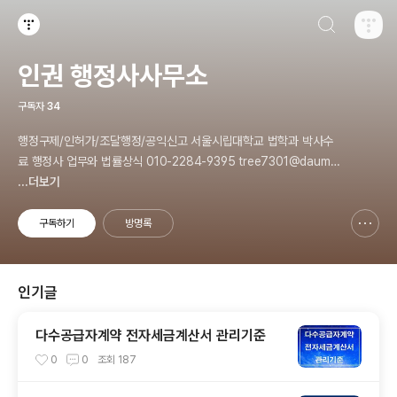
검색하기
티스토리
인권 행정사사무소
구독자
34
행정구제/인허가/조달행정/공익신고 서울시립대학교 법학과 박사수
료 행정사 업무와 법률상식 010-2284-9395 tree7301@daum.n
et
...더보기
구독하기
방명록
신고하기 레이어
열기
인기글
다수공급자계약 전자세금계산서 관리기준
0
0
조회
187