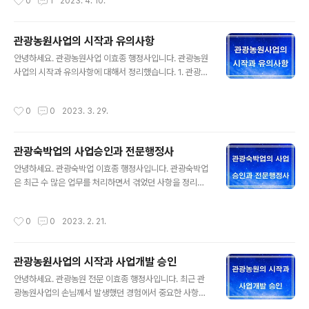
0
1
2023. 4. 10.
1호..
시설, 숙박시설, 음식 또는 용역을 제공하거나 그 밖에 딸린
시설을 갖추어 이용하게 하는 사업으로로 농어촌 정비법
제2조, 제67조, 69조 등이 근거입니다. 2. 사업자격승인
관광농원사업의 시작과 유의사항
자격 요건 농어업인, 한국농어촌공사, 농협, 산림조합, 수
글 내용
협, 어촌계,농업회사법인, 영농조합법인 3. 사업의 최소규
안녕하세요. 관광농원사업 이효종 행정사입니다. 관광농원
모 및 시설기준 ❍ 사업의 최대규모: 100,000㎡미만 최
사업의 시작과 유의사항에 대해서 정리했습니다. 1. 관광농
소 2,000㎡ 이상 ❍ (기본필수시설) 영농체험시설(전,답,
원사업이란? 농어촌의 자연자원과 농림수산 생산기반을
과수원등의 농지)을 최소 2,000㎡이상을 설치하되 전체
이용하여 지역특산물 판매시설, 영농 체험시설, 체육시설,
작성시간
0
0
2023. 3. 29.
면적의 20%이상을 조성 ❍..
휴양시설, 숙박시설, 음식 또는 용역을 제공하거나 그 밖에
이에 딸린 시설을 갖추어 이용하게 하는 사업을 말합니다.
관광농원사업은 농어촌의 쾌적한 자연환경과 농어촌특산
관광숙박업의 사업승인과 전문행정사
물 등을 활용하여 농림어업전시관, 학습관, 지역특산물판
글 내용
매시설 등 농어촌관광휴양단지를 조성하고 이를 도시민 등
안녕하세요. 관광숙박업 이효종 행정사입니다. 관광숙박업
에게 체험‧휴양 공간으로 제공함으로써 농어촌지역 소득증
은 최근 수 많은 업무를 처리하면서 겪었던 사항을 정리했
대을 목적으로 합니다. 2. 관광농원의 시작 관광농원사업
습니다. 1. 관광숙박업이란? 관광숙박업은 일반숙박업과
의 본질은 농어촌지역의 활성화를 위한 농어촌 관광시설로
달리 관광진흥법에서 정의되어 있습니다. 관광숙박업이란
작성시간
0
0
2023. 2. 21.
서 관광지로서 판단을 해야 하기 때문에 도로, 입지, 토..
다음 각 목에서 규정하는 업을 말합니다. 1) 호텔업 관광객
의 숙박에 적합한 시설을 갖추어 이를 관광객에게 제공하
거나 숙박에 딸리는 음식ㆍ운동ㆍ오락ㆍ휴양ㆍ공연 또는
관광농원사업의 시작과 사업개발 승인
연수에 적합한 시설 등을 함께 갖추어 이를 이용하게 하는
글 내용
업 가. 관광호텔업 관광객의 숙박에 적합한 시설을 갖추어
안녕하세요. 관광농원 전문 이효종 행정사입니다. 최근 관
관광객에게 이용하게 하고 숙박에 딸린 음식ㆍ운동ㆍ오락
광농원사업의 손님께서 발생했던 경험에서 중요한 사항을
ㆍ휴양ㆍ공연 또는 연수에 적합한 시설 등(이하 “부대시
정리했습니다. 1. 관광농원사업이란? 농어촌의 자연자원과