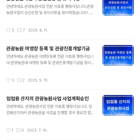
기반을 이용하여 지역특산물 판매시설, 영농 체험시설, 체
글 내용
육시설, 휴양시설, 숙박시설, 음식 또는 용역을 제공하거나
안녕하세요.관광농원사업 전문 이효종 행정사입니다.관광
그 밖에 이에 딸린 시설을 갖추어 이용하게 하는 사업을 말
농원사업의 승인신청 및 유의사항을 정리하였습니다.1. 관
합니다. 2. 관광농원 사업내용 1) 신청자격농어업인(「농
광농원사업이란?관광농원사업: 농어촌의 자연자원과 농림
업・농촌 및 식품산업기본법」 제3조 제2호에 따른 농업인,
수산 생산기반을 이용하여 지역특산물 판매시설, 영농 체
작성시간
3
7
2025. 8. 11.
「수산업・ 어촌 발전 기본법」 제3..
험시설, 체육시설, 휴양시설, 숙박시설, 음식 또는 용역을
제공하거나 그 밖에 이에 딸린 시설을 갖추어 이용하게 하
는 사업을 말합니다.2. 관광농원의 사업내용 ◦ 사업규모 :
관광농원 야영장 등록 및 관광진흥개발기금
100,000㎡미만 ◦ 시설기준 * 근거규정 : 농어촌정비법
글 내용
제81조제2항, 동법시행규칙제47조 및「별표 3」농어촌관
안녕하세요.관광농원 야영장등록 전문 이효종 행정사입니
광 휴양사업의 규모 및 시설기준- 기본시설(사업자가 반드
다.관광농원내 야영장 등록 및 관광진흥개발기금을 정리했
시 설치하여야 하는 시설) ․영농체험시설: 식량작물․특용작
습니다.1. 관광농원이란?농어촌의 자연자원과 농림축산생
물․약용작물․채소․과수․화훼․유실 수․버섯 등이 입식된 농
산기반을 이용하여 지역특산물 판매시설, 영농체험시설,
작성시간
3
2
2025. 5. 19.
장, 저수지․조류사육장․초지․축사․양어..
체육시설, 휴양시설, 숙박시설, 음식 또는 용역을 제공함으
로써 도시민 등에게 농어업‧농어촌체험의 기회를 제공하고
농어업인 등의 소득증대 사업을 말합니다. 2. 관광농원 사
임업용 산지의 관광농원사업 사업계획승인
업요건 1) 사업대상자 ◦ 농어업인, 한국농어촌공사, 대통령
글 내용
령으로 정하는 농어업인 단체(농업협동조합 및 중앙회, 산
안녕하세요. 관광농원사업 전문 이효종 행정사입니다. 임
림조합 및 중앙회, 농업법인 등) 2) 사업내용 ◦ 사업규모 :
업용산지에서 관광농원을 사업을 진행할 경우 중요한 법적
100,000㎡미만 ◦ 시설기준 * 근거규정 : 농어촌정비법
사항을 정리했습니다. 1. 임업용산지란? 산림자원의 조성
제81조제2항, 동법 시행규칙 제47조 및「별표 3」농어촌관
과 임업경영기반의 구축 등 임업생산 기능의 증진을 위하
작성시간
1
0
2023. 7. 10.
광휴양사업의 규모 및 시설기준..
여 필요한 산지로서 다음의 산지를 대상으로 산림청장이
지정하는 산지를 말합니다. 1) 「산림자원의 조성 및 관리에