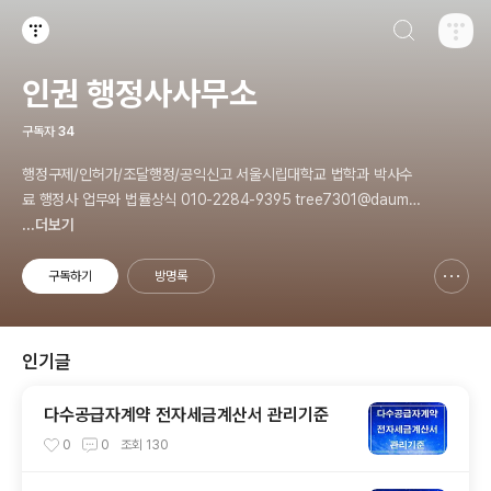
검색하기
티스토리
인권 행정사사무소
구독자
34
행정구제/인허가/조달행정/공익신고 서울시립대학교 법학과 박사수
료 행정사 업무와 법률상식 010-2284-9395 tree7301@daum.n
et
...더보기
구독하기
방명록
신고하기 레이어
열기
인기글
다수공급자계약 전자세금계산서 관리기준
0
0
조회
130