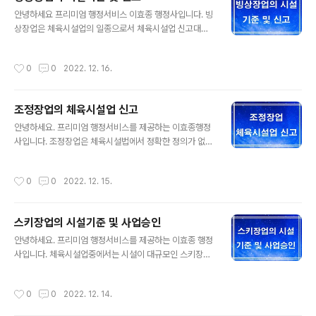
2. 카누장업의 시설기준 1) 안전시설 ○ 부상자 및 환자의
글 내용
구호를 위한 응급실 및 구급약품을 갖추어야 한다. 다만, 신
안녕하세요 프리미엄 행정서비스 이효종 행정사입니다. 빙
고 체육시설업(수영장업은 제외한다)과 골프장업에는 응급
상장업은 체육시설업의 일종으로서 체육시설업 신고대상
실을 갖추지 아니할 수 있다. ○ 적정한 환기시설을 갖추어
으로 중요한 자료를 준비했습니다. 1. 빙상장업이란? 빙상
야 한다. ○ 어린이 이용자를 운송하기 위한 차량을 운행하
장업이란 체육시설법에 신고대상으로 제빙시설을 갖춘 빙
작성시간
0
0
2022. 12. 16.
는 때에는 「도로교통법」 제52조에..
상장을 경영하는 업을 말합니다. 당연히 빙상경기를 할 수
있는 장소와 교습을 할 수 있는 체육시설업을 말합니다. 2.
빙상장업의 시설기준 ○ 빙판 외곽에 높이 1미터 이상의 울
조정장업의 체육시설업 신고
타리를 견고하게 설치해야 한다. ○ 유해 냉각매체를 사용
글 내용
하지 않는 제빙시설을 설치해야 한다. ○ 정빙기실(整氷機
안녕하세요. 프리미엄 행정서비스를 제공하는 이효종행정
室) 내에는 가스누설경보기를 설치해야 한다. ○ 부상자 및
사입니다. 조정장업은 체육시설법에서 정확한 정의가 없으
환자의 구호를 위한 응급실 및 구급약품을 갖추어야 한다.
며 위키백과에서는 조정(漕艇, rowing)을 "한 사람 또는
다만, 신고 체육시설업(수영장업은 제외한다)과 골프장업
규정된 인원의 선수가 노로 보트를 저어 결승점에 도착한
작성시간
0
0
2022. 12. 15.
에는 응급실을 갖추지 아니할 수 있다. ○ ..
순서에 의하여 승부를 가리는 경기"라고 정의하고 있습니
다. 조정장업을 하기 위해서 조건과 체육시설업의 신고절
차를 살펴보겠습니다. 1. 조정장업의 체육시설업 신고 1) 조
스키장업의 시설기준 및 사업승인
정장업 체육시설업을 하려는 자는 시설을 갖추어 특별자치
글 내용
시장ㆍ특별자치도지사ㆍ시장ㆍ군수 또는 구청장에게 신고
안녕하세요. 프리미엄 행정서비스를 제공하는 이효종 행정
하여야 합니다. 2) 조정장업 체육시설업의 신고를 한 자가
사입니다. 체육시설업중에서는 시설이 대규모인 스키장업
신고 사항을 변경한 때에는 특별자치시장ㆍ특별자치도지
의 시설기준과 사업승인에 대해서 알아보도록 하겠습니다.
사ㆍ시장ㆍ군수 또는 구청장에게 신고하여야 합니다. 3)
1. 스키장업이란? 눈, 잔디, 그 밖에 천연 또는 인공 재료로
작성시간
0
0
2022. 12. 14.
특별자치시장ㆍ특별자치도지사ㆍ시장ㆍ군수 또는 구청장
된 슬로프를 갖춘 스키장을 경영하는 업을 말합니다. 2. 스
은 ..
키장업의 사업계획의 승인 신청 1) 스키장업을 하려는 자는