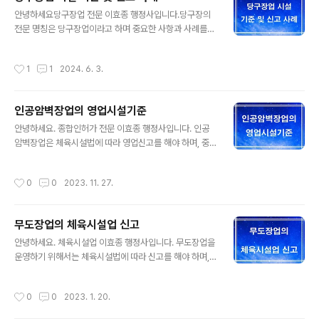
이용업을 겸영(兼營)하는 시설을 말한다. 2. 농어촌형 승
글 내용
마신고 필요사항 1) 부동산 임대차계약서 등 승마시설의 사
안녕하세요당구장업 전문 이효종 행정사입니다.당구장의
용권을 증명할 수 있는 서류2) 시설 및 설비 개요서3) 등록
전문 명칭은 당구장업이라고 하며 중요한 사항과 사례를
기관에 등록한 승용말의 등록증명서4) 변경 내용을 증명할
정리하였습니다. 1. 당구장업의 시설기준 ○ 수용인원에 적
수 있는 서류(변경신고하는 경우에만 해당한다)5) 임시사
합한 탈의실(수영장업을 제외한 신고 체육시설업과 자동차
작성시간
1
1
2024. 6. 3.
용 중인 건축물의 경우에는 임..
경주장업의 경우에는 세면실로 대신할 수 있다)을 갖추어
야 한다. 다만, 탈의실 또는 세면실을 건축물 내 다른 시설
과 공동으로 사용하는 경우에는 이를 별도로 갖추지 않을
인공암벽장업의 영업시설기준
수 있다.○ 수용인원에 적합한 급수시설을 갖추어야 한다.
글 내용
○ 체육시설(무도학원업과 무도장업은 제외한다) 내의 조
안녕하세요. 종합인허가 전문 이효종 행정사입니다. 인공
도(照度)는 「산업표준화법」 제12조에 따른 한국산업표준
암벽장업은 체육시설법에 따라 영업신고를 해야 하며, 중
의 조도기준에 맞아야 한다.○ 적정한 환기시설을 갖추어
요한 사항을 정리했습니다. 1. 인공암벽장업이란? 인공적
야 한다. ○ 어린이 이용자를 운송하기 위한 차량을 운행하
으로 구조물을 설치하여 등반을 할 수 있는 인공암벽장을
작성시간
0
0
2023. 11. 27.
는 때에는 「도로교통법」 제52조에 따라 신고된 어린..
경영하는 업을 말합니다. 2, 인공암벽장업의 안전ㆍ위생
기준 (1) 인공암벽장에는 안전관리요원(안전사고 예방과
안전점검 등의 업무에 종사하는 사람으로서 「국민체육진흥
무도장업의 체육시설업 신고
법」 제2조제9호에 따른 체육단체에서 정기적으로 실시하
글 내용
는 안전관리교육을 받은 사람을 말한다)을 1명 이상 배치해
안녕하세요. 체육시설업 이효종 행정사입니다. 무도장업을
야 한다. 다만, 운영자 또는 체육지도자가 안전관리교육을
운영하기 위해서는 체육시설법에 따라 신고를 해야 하며,
이수한 경우에는 안전관리요원을 겸임할 수 있다. (2) 등반
중요한 사항을 정리했습니다. 1. 무도장업이란? 입장료 등
의 진행 및 안전 등에 관한 규칙을 자체적으로 제정하여 이
을 받고 국제표준무도(볼룸댄스)를 할 수 있는 장소를 제공
작성시간
0
0
2023. 1. 20.
용자에게 사전교육을 해야 한다. (3) 안전관..
하는 업을 말합니다. 무도장업은 국제표준무도를 할 수 있
도록 장소를 제공하는 체육시설업(술, 음료 및 생음악 제공