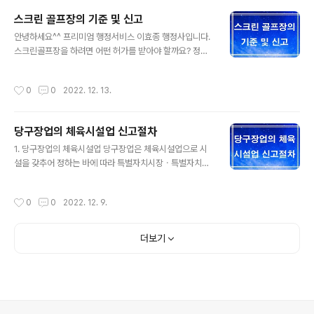
시설을 모두 갖추고 신고하는 것이 아니라 사업계획서를
스크린 골프장의 기준 및 신고
시도지사에게 제출하고 사업승인을 받아야 합니다. 2) 시
글 내용
ㆍ도지사는 사업계획을 승인하였을 때에는 그 승인 사항을
안녕하세요^^ 프리미엄 행정서비스 이효종 행정사입니다.
관할 시장ㆍ군수 또는 구청장에게 통보하여야 한다. 이 경
스크린골프장을 하려면 어떤 허가를 받아야 할까요? 정확
우 체육시설의 설치 장소가 둘 이상의 시ㆍ군 또는 구(자치
히 말하면 체육시설법에 따른 가상체험 체육시설업으로 골
구를 말한다)의 행정구역에 걸쳐 있는 경우에는 해당 지역
프 종목에 해당합니다. 가상체육시설업의 골프종목을 체육
작성시간
0
0
2022. 12. 13.
을 관할하는 각각의 시장ㆍ군수 또는 ..
시설업의 시설기준과 신고절차를 살펴보겠습니다. 1. 가상
체험 체육시설업이란? 정보처리 기술이나 기계장치를 이
용한 가상의 운동경기 환경에서 실제 운동경기를 하는 것
당구장업의 체육시설업 신고절차
처럼 체험하는 시설 중 골프 또는 야구 종목의 운동이 가능
글 내용
한 시설을 경영하는 업을 말하며 체육시설업 신고를 해야
1. 당구장업의 체육시설업 당구장업은 체육시설업으로 시
합니다. 2. 체육시설업의 시설기준 1) 안전시설 ○ 체육시
설을 갖추어 정하는 바에 따라 특별자치시장ㆍ특별자치도
설(무도학원업과 무도장업은 제외한다) 내의 조도(照度)
지사ㆍ시장ㆍ군수 또는 구청장에게 신고하여야 합니다. 이
는 「산업표준화법」 제12조에 따른 한국산업표준의 조도기
때 “체육시설업”이란 영리를 목적으로 체육시설을 설치ㆍ
작성시간
0
0
2022. 12. 9.
준에 맞아야 한다. ○ 부상자 및 환자의 구호를 위한 ..
경영하거나 체육시설을 이용한 교습행위를 제공하는 업
(業)을 말합니다. 2. 당구장업의 시설기준 1) 편의시설 ○
수용인원에 적합한 탈의실(수영장업을 제외한 신고 체육시
더보기
설업과 자동차경주장업의 경우에는 세면실로 대신할 수 있
다)을 갖추어야 한다. 다만, 탈의실 또는 세면실을 건축물
내 다른 시설과 공동으로 사용하는 경우에는 이를 별도로
갖추지 않을 수 있다. ○ 수용인원에 적합한 급수시설을 갖
추어야 한다. 2) 안전시설 ○ 체육시설 내의 조도(照度)는