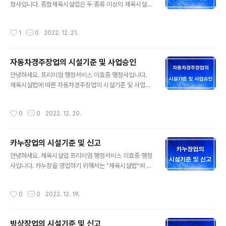
준 1) 운동시설 ○ 물의 깊이는 0.9미터 이상 2.7미터 이하
정사입니다. 종합체육시설업은 두 종류 이상의 체육시설업
로 하고, 수영조의 벽면에 일정한 거리 및 수심 표시를 해야
을 영위하는 사업장은 개념을 간단히 정리했습니다. 1. 종
한다. 다만, 어린이용·경기용 등의 수영조에 대하여는 이 기
합체육시설업의 체육시설업 신고 종합체육시설업이란 체
작성시간
1
0
2022. 12. 21.
준에 따르지 않을 수 있다. ○ 수영조와 수영조..
육시설업의 시설 중 실내수영장을 포함한 두 종류 이상의
체육시설을 같은 사람이 한 장소에 설치하여 하나의 단위
체육시설로 경영하는 업을 말하며, 해당하는 업종은 신고
자동차경주장업의 시설기준 및 사업승인
체육시설업 : 요트장업, 조정장업, 카누장업, 빙상장업, 승
글 내용
마장업, 종합 체육시설업, 수영장업, 체육도장업, 골프 연습
안녕하세요. 프리미엄 행정서비스 이효종 행정사입니다.
장업, 체력단련장업, 당구장업, 썰매장업, 무도학원업, 무도
체육시설법에 따른 자동차경주장업의 시설기준 및 사업승
장업, 야구장업, 가상체험 체육시설업, 체육교습업, 인공암
인에 대해서 살펴보겠습니다. 1. 자동차경주장업의 체육시
벽장업 등입니다. 종합체육시설업을 하기위해서는 두 종류
설업 사업승인 자동차경주장업을 하기 위해서는 시설을 설
작성시간
0
0
2022. 12. 20.
이상의 체육시설의 조건을 갖추어 체육시설업 신..
치하기 전에 정하는 바에 따라 체육시설업의 종류별로 사
업계획서를 작성하여 시ㆍ도지사의 승인을 받아야 합니다.
그 사업계획을 변경(대통령령으로 정하는 경미한 사항에
카누장업의 시설기준 및 신고
관한 사업계획의 변경은 제외한다)하려는 경우에도 또한
글 내용
같습니다. 여기서 중요한 것은 자동차체육시설업은 3단계
안녕하세요. 체육시설업 프리미엄 행정서비스 이효종 행정
로 사업이 진행됩니다. 우선 사업계획에 시설기준에 맞추
사입니다. 카누장을 영업하기 위해서는 "체육시설법"에 따
어 사업승인을 받고 시설을 구비하고 등록을 해야 합니다.
라 신고해야 하며 중요사항을 정리했습니다. 1. 카누장업의
2. 자동차경주장업의 시설기준 1) 공통 안전기준 ○ 부상자
체육시설업 신고 카누란 길쭉하고 선두와 선미가 뾰족한
작성시간
0
0
2022. 12. 19.
및 환자의 구호를 위한 응급실 및 구급약품을 갖추어야 한..
배를 타고 노(櫓)를 저어 속도를 겨루는 수상경기를 말하며
[출처: 한국민족문화대백과사전(카누)], 카누장을 영업하
기 위해서는 카누장업의 체육시설업을 신고하여야 합니다.
빙상장업의 시설기준 및 신고