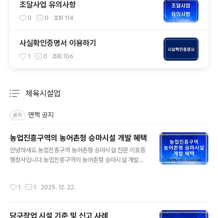
조달사업 유의사항
0
0
조회
114
사실확인증명서 이용하기
1
0
조회
106
체육시설업
분류 전체보기
주요 글 목록
면책 공지
공지
농업진흥구역의 농어촌형 승마시설 개발 혜택
글 내용
안녕하세요.농업진흥구역 농어촌형 승마시설 전문 이효종
행정사입니다.농업진흥구역의 농어촌형 승마시설 개발시
혜택을 정리하였습니다. 1. 농어촌형 승마시설이란? “농어
촌형 승마시설”(이하 “승마시설”이라 한다)이란 「농업ㆍ농
작성시간
1
1
2025. 12. 22.
촌 및 식품산업 기본법」 제3조제5호에 따른 농촌 지역과
「수산업ㆍ어촌 발전 기본법」 제3조제6호에 따른 어촌 지역
에서 말의 위탁관리, 승용말의 생산ㆍ육성 등의 사업과 말
당구장업 시설 기준 및 신고 사례