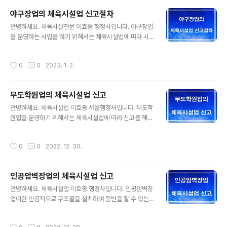
금지 등)으로 캬바레, (성인)콜라텍 등과는 전혀 다른 업종
야구장업의 체육시설업 신고절차
입니다. 국제표준무도(볼룸댄스)란 국제적으로 운동종목으
글 내용
로 취급되는 표준무도인 볼룸댄스로서 국제댄스스포츠연
안녕하세요. 체육시설전문 이효종 행정사입니다. 야구장업
맹(WDSF, World DanceSport Federation)이 댄스스
을 운영하는 사업을 하기 위해서는 체육시설법에 따라 시
포츠라고 칭하는 경기용 춤 10종목, 즉 왈츠, 탱고, 퀵스텝,
설과 운영지침을 준비하고 체육시설업 신고를 해야 하며,
폭스트롯, 빈왈츠 등 5개 종목의 모던스탠더드 볼룸댄스
중요한 기준과 절차를 정리했습니다. 1. 야구장업의 체육시
작성시간
0
0
2023. 1. 2.
(Modern Sta..
설업 신고 야구장업을 하기 위해서는 법령에 따라 특별자
치시장ㆍ특별자치도지사ㆍ시장ㆍ군수 또는 구청장에게 신
고하여야 하며, 신고를 한 자가 신고 사항을 변경한 때에는
무도학원업의 체육시설업 신고
법령에 따라 특별자치시장ㆍ특별자치도지사ㆍ시장ㆍ군수
글 내용
또는 구청장에게 신고하여야 합니다. 특별자치시장ㆍ특별
안녕하세요. 체육시설법 이효종 서울행정사입니다. 무도학
자치도지사ㆍ시장ㆍ군수 또는 구청장은 제1항에 따른 신
원업을 운영하기 위해서는 체육시설법에 따라 신고를 해야
고를 받은 경우에는 신고를 받은 날부터 7일 이내에, 제2
하며, 중요 사항을 정리했습니다. 1. 무도학원업의 체육시
항에 따른 변경신고를 받은 경우에는 변경신고를 받은 날
설법 신고 무도학원업이란 수강료 등을 받고 국제표준무도
작성시간
0
0
2022. 12. 30.
부터 5일 이내에 신고수리 여부를 신고인에게 통지하여야
(볼룸댄스) 과정을 교습하는 업(「평생교육법」, 「노인복지
합니다. ..
법」, 그 밖에 다른 법률에 따라 허가․등록․신고 등을 마치고
교양강좌로 설치․운영하는 경우와 「학원의 설립․운영 및 과
인공암벽장업의 체육시설업 신고
외교습에 관한 법률」에 따른 학원은 제외한다)입니다. 무도
글 내용
학원업을 체육시설법에 따른 시설기준을 갖추고 특별자치
안녕하세요. 체육시설업 이효종 행정사입니다. 인공암벽장
시장ㆍ특별자치도지사ㆍ시장ㆍ군수 또는 구청장에게 신고
업이란 인공적으로 구조물을 설치하여 등반을 할 수 있는
하여야 합니다. 2. 무도학원업의 시설기준 ○ 무도학원업
인공암벽장을 경영하는 업을 말하며, 사업을 하기위해서는
은 바닥면적이 66제곱미터 이상이어야 합니다. ○ 소음 방
체육시설법에 따라 시설을 갖추어야 합니다. 1. 인공암벽장
작성시간