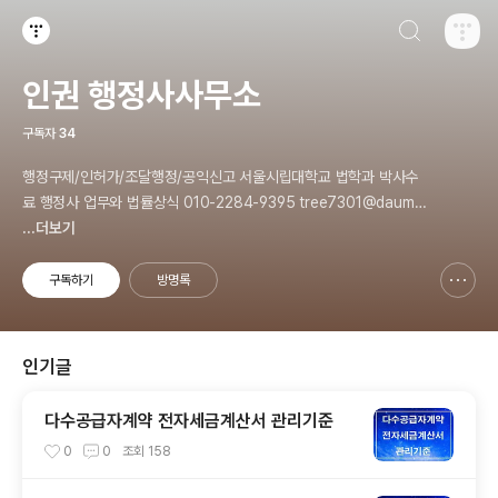
검색하기
티스토리
인권 행정사사무소
구독자
34
행정구제/인허가/조달행정/공익신고 서울시립대학교 법학과 박사수
료 행정사 업무와 법률상식 010-2284-9395 tree7301@daum.n
et
...더보기
구독하기
방명록
신고하기 레이어
열기
인기글
다수공급자계약 전자세금계산서 관리기준
0
0
조회
158