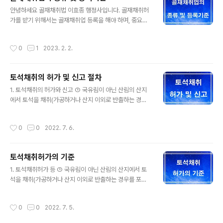
재료 또는 그 밖에 건설공사의 기초재료로 쓰이는 것을 말
글 내용
하며, “채취”란 골재를 캐거나 들어내는 등 자연상태로부
안녕하세요 골재채취법 이효종 행정사입니다. 골재채취허
터 분리하여 내는 것을 말하며 이를 하기 위해서는 관련기
가를 받기 위해서는 골재채취업 등록을 해야 하며, 중요한
관에 허가를 받아야 합니다. 2. 골재채취의 허가 요건 1) 골
개념과 절차를 요약 정리했습니다. 1. 골재채취업이란? “골
재를 채취하려는 자는 관할 시장ㆍ군수 또는 구청장{「배타
재”란 하천, 산림, 공유수면이나 그 밖의 지상ㆍ지하 등 자
작성시간
0
1
2023. 2. 2.
적 경제수역 및 대륙붕에 관한 법률」 ..
연상태에 부존(賦存)하는 암석[쇄석용(碎石用)에 한정한
다], 모래 또는 자갈로서 콘크리트 및 아스팔트콘크리트의
재료 또는 그 밖에 건설공사의 기초재료로 쓰이는 것을 말
토석채취의 허가 및 신고 절차
하며, “골재채취업”이란 영리를 목적으로 골재를 채취ㆍ선
글 내용
별ㆍ세척 또는 파쇄(破碎)하는 사업을 말합니다. 2. 골재
1. 토석채취의 허가와 신고 ① 국유림이 아닌 산림의 산지
채취업의 등록 1) 골재채취업을 경영하려는 자는 주된 사무
에서 토석을 채취(가공하거나 산지 이외로 반출하는 경우
소의 소재지를 관할하는 특별자치시장ㆍ특별자치도지사ㆍ
를 포함한다)하려는 자는 대통령령으로 정하는 바에 따라
시장ㆍ군수ㆍ구청장(자치구의 구청장을 말한다. 이하 “시
다음 각 호의 구분에 따라 시ㆍ도지사 또는 시장ㆍ군수ㆍ
작성시간
0
0
2022. 7. 6.
장ㆍ군수 또는 구청장”이라 한다)에게 등록하여..
구청장에게 토석채취허가를 받아야 하며, 허가받은 사항을
변경하려는 경우에도 같다. 다만, 농림축산식품부령으로
정하는 경미한 사항을 변경하려는 경우에는 시ㆍ도지사 또
토석채취허가의 기준
는 시장ㆍ군수ㆍ구청장에게 신고하는 것으로 갈음할 수 있
글 내용
다. 1. 토석채취 면적이 10만제곱미터 이상인 경우: 시ㆍ도
1. 토석채취허가 등 ① 국유림이 아닌 산림의 산지에서 토
지사의 허가 2. 토석채취 면적이 10만제곱미터 미만인 경
석을 채취(가공하거나 산지 이외로 반출하는 경우를 포함
우: 시장ㆍ군수ㆍ구청장의 허가 ② 국유림이 아닌 산림의
한다)하려는 자는 대통령령으로 정하는 바에 따라 다음 각
산지에서 객토용(客土用)이나 그 밖에 대통령령으로 정하
호의 구분에 따라 시ㆍ도지사 또는 시장ㆍ군수ㆍ구청장에
작성시간
0
0
2022. 7. 5.
는 용도로 사용하기 위하여 대통령령으로 정하는 규..
게 토석채취허가를 받아야 하며, 허가받은 사항을 변경하
려는 경우에도 같다. 다만, 농림축산식품부령으로 정하는