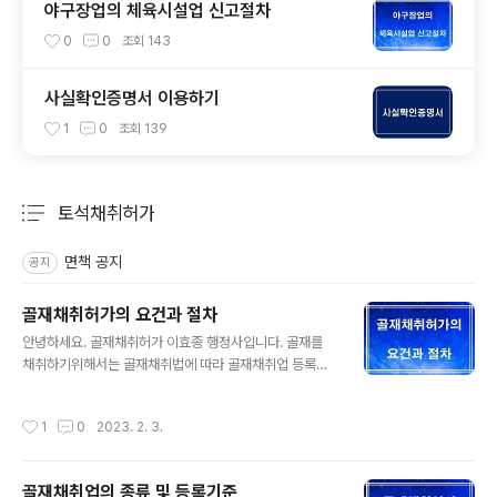
야구장업의 체육시설업 신고절차
0
0
조회
143
사실확인증명서 이용하기
1
0
조회
139
토석채취허가
분류 전체보기
주요 글 목록
면책 공지
공지
골재채취허가의 요건과 절차
글 내용
안녕하세요. 골재채취허가 이효종 행정사입니다. 골재를
채취하기위해서는 골재채취법에 따라 골재채취업 등록이
되어 있어야 하고 아래 조건에 따라 허가를 신청해야 하며,
중요한 사항을 정리했습니다. 1. 골재채취허가란 . “골
작성시간
1
0
2023. 2. 3.
재”란 하천, 산림, 공유수면이나 그 밖의 지상ㆍ지하 등 자
연상태에 부존(賦存)하는 암석[쇄석용(碎石用)에 한정한
다], 모래 또는 자갈로서 콘크리트 및 아스팔트콘크리트의
골재채취업의 종류 및 등록기준