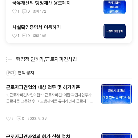
국유재산의 행정재산 용도폐지
1
0
조회
172
사실확인증명서 이용하기
1
0
조회
165
행정청 인허가/근로자파견사업
분류 전체보기
주요 글 목록
면책 공지
공지
근로자파견업의 대상 업무 및 허가기준
글 내용
1. 근로자파견사업이란? “근로자파견”이란 파견사업주가
근로자를 고용한 후 그 고용관계를 유지하면서 근로자파견
계약의 내용에 따라 사용사업주의 지휘ㆍ명령을 받아 사용
사업주를 위한 근로에 종사하게 하는 것을 말하며. 근로자
작성시간
2
0
2022. 9. 29.
파견사업이란 근로자파견을 업(業)으로 하는 것을 말한다.
2. 근로자파견 대상 업무 등 ① 근로자파견사업은 제조업
의 직접생산공정업무를 제외하고 전문지식ㆍ기술ㆍ경험
근로자파견사업의 허가 신청 절차