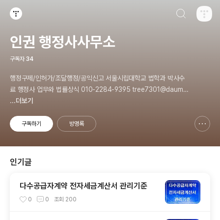
검색하기
티스토리
인권 행정사사무소
구독자
34
행정구제/인허가/조달행정/공익신고 서울시립대학교 법학과 박사수
료 행정사 업무와 법률상식 010-2284-9395 tree7301@daum.n
et
...더보기
구독하기
방명록
신고하기 레이어
열기
인기글
다수공급자계약 전자세금계산서 관리기준
0
0
조회
200