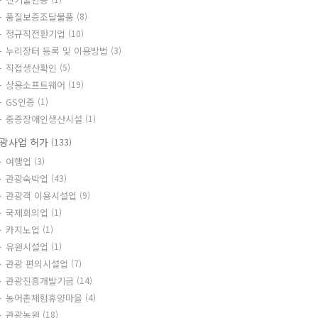
품질보증조달물품
(8)
정규직전환기업
(10)
누리장터 등록 및 이용방법
(3)
직접생산확인
(5)
상용소프트웨어
(19)
GS인증
(1)
중증장애인생산시설
(1)
광사업 허가
(133)
여행업
(3)
관광숙박업
(43)
관광객 이용시설업
(9)
국제회의업
(1)
카지노업
(1)
유원시설업
(1)
관광 편의시설업
(7)
관광진흥개발기금
(14)
농어촌체험휴양마을
(4)
관광농원
(18)