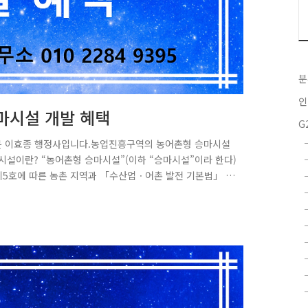
분
인
마시설 개발 혜택
G
문 이효종 행정사입니다.농업진흥구역의 농어촌형 승마시설
시설이란? “농어촌형 승마시설”(이하 “승마시설”이라 한다)
5호에 따른 농촌 지역과 「수산업ㆍ어촌 발전 기본법」 제
 승용말의 생산ㆍ육성 등의 사업과 말이용업을 겸영(兼營)하
항 1) 부동산 임대차계약서 등 승마시설의 사용권을 증명할
에 등록한 승용말의 등록증명서4) 변경 내용을 증명할 수 있
사용 중인 건축물의 경우에는 임..