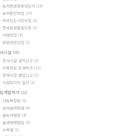
농어촌관광휴양단지
(10)
농어촌민박업
(10)
외국인도시민박업
(2)
한국관광품질인증
(1)
야영장업
(3)
관광유람선업
(1)
사시설
(28)
장사시설 설치신고
(2)
수목장림 조성허가
(23)
장례식장 영업신고
(1)
사설묘지의 설치
(2)
림개발허가
(22)
산림욕장등
(5)
유아숲체험원
(6)
숲속야영장
(4)
숲경영체험림
(0)
수목원
(1)