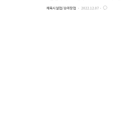
이나 기계장치를 이용한 가상의 운동경기 환경에서
체육시설업/승마장업
2022.12.07
적으로 체육시설을 설치ㆍ경영하거나 체육시설을 
법에서 정리한 시설을 준비하고 체육시설업으로 신고
시설 ○ 수용인원에 적합한 주차장(등록 체육시설업