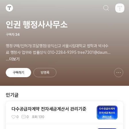
검색하기
티스토리
인권 행정사사무소
구독자
34
행정구제/인허가/조달행정/공익신고 서울시립대학교 법학과 박사수
료 행정사 업무와 법률상식 010-2284-9395 tree7301@daum.n
et
...더보기
구독하기
방명록
신고하기 레이어
열기
인기글
다수공급자계약 전자세금계산서 관리기준
0
0
조회
130