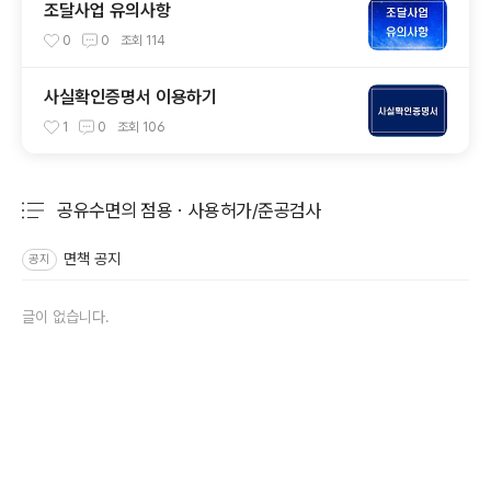
조달사업 유의사항
0
0
조회
114
사실확인증명서 이용하기
1
0
조회
106
공유수면의 점용ㆍ사용허가/준공검사
분류 전체보기
주요 글 목록
면책 공지
공지
글이 없습니다.