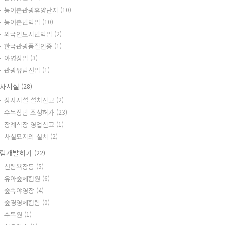
농어촌관광휴양단지
(10)
농어촌민박업
(10)
외국인도시민박업
(2)
한국관광품질인증
(1)
야영장업
(3)
관광유람선업
(1)
사시설
(28)
장사시설 설치신고
(2)
수목장림 조성허가
(23)
장례식장 영업신고
(1)
사설묘지의 설치
(2)
림개발허가
(22)
산림욕장등
(5)
유아숲체험원
(6)
숲속야영장
(4)
숲경영체험림
(0)
수목원
(1)