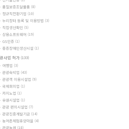
품질보증조달물품
(8)
정규직전환기업
(10)
누리장터 등록 및 이용방법
(3)
직접생산확인
(5)
상용소프트웨어
(19)
GS인증
(1)
중증장애인생산시설
(1)
광사업 허가
(133)
여행업
(3)
관광숙박업
(43)
관광객 이용시설업
(9)
국제회의업
(1)
카지노업
(1)
유원시설업
(1)
관광 편의시설업
(7)
관광진흥개발기금
(14)
농어촌체험휴양마을
(4)
관광농원
(18)