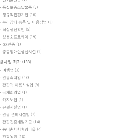
품질보증조달물품
(8)
정규직전환기업
(10)
누리장터 등록 및 이용방법
(3)
직접생산확인
(5)
상용소프트웨어
(19)
GS인증
(1)
중증장애인생산시설
(1)
광사업 허가
(133)
여행업
(3)
관광숙박업
(43)
관광객 이용시설업
(9)
국제회의업
(1)
카지노업
(1)
유원시설업
(1)
관광 편의시설업
(7)
관광진흥개발기금
(14)
농어촌체험휴양마을
(4)
관광농원
(18)