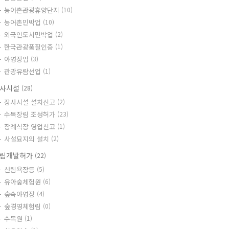
농어촌관광휴양단지
(10)
농어촌민박업
(10)
외국인도시민박업
(2)
한국관광품질인증
(1)
야영장업
(3)
관광유람선업
(1)
사시설
(28)
장사시설 설치신고
(2)
수목장림 조성허가
(23)
장례식장 영업신고
(1)
사설묘지의 설치
(2)
림개발허가
(22)
산림욕장등
(5)
유아숲체험원
(6)
숲속야영장
(4)
숲경영체험림
(0)
수목원
(1)