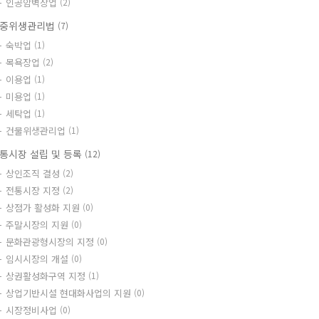
인공암벽장업
(2)
중위생관리법
(7)
숙박업
(1)
목욕장업
(2)
이용업
(1)
미용업
(1)
세탁업
(1)
건물위생관리업
(1)
통시장 설립 및 등록
(12)
상인조직 결성
(2)
전통시장 지정
(2)
상점가 활성화 지원
(0)
주말시장의 지원
(0)
문화관광형시장의 지정
(0)
임시시장의 개설
(0)
상권활성화구역 지정
(1)
상업기반시설 현대화사업의 지원
(0)
시장정비사업
(0)