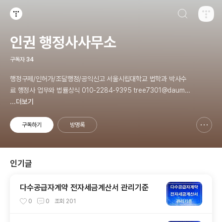
검색하기
티스토리
인권 행정사사무소
구독자
34
행정구제/인허가/조달행정/공익신고 서울시립대학교 법학과 박사수
료 행정사 업무와 법률상식 010-2284-9395 tree7301@daum.n
et
...더보기
구독하기
방명록
신고하기 레이어
열기
인기글
다수공급자계약 전자세금계산서 관리기준
0
0
조회
201