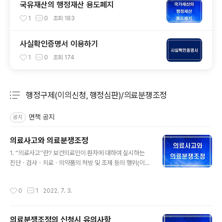
국유재산의 행정재산 용도폐지
1
0
조회
183
사실확인증명서 이용하기
1
0
조회
174
행정구제(이의신청, 행정심판)/의료분쟁조정
분류 전체보기
주요 글 목록
면책 공지
공지
의료사고와 의료분쟁조정
글 내용
1. “의료사고”란? 보건의료인이 환자에 대하여 실시하는
진단ㆍ검사ㆍ치료ㆍ의약품의 처방 및 조제 등의 행위(이하
“의료행위등”이라 한다)로 인하여 사람의 생명ㆍ신체 및
재산에 대하여 피해가 발생한 경우를 말한다. 여기서 보건
작성시간
0
1
2022. 7. 3.
의료인”이란 「의료법」에 따른 의료인ㆍ간호조무사, 「의료
기사 등에 관한 법률」에 따른 의료기사, 「응급의료에 관한
법률」에 따른 응급구조사 및 「약사법」에 따른 약사ㆍ한약사
의료분쟁조정의 신청시 유의사항