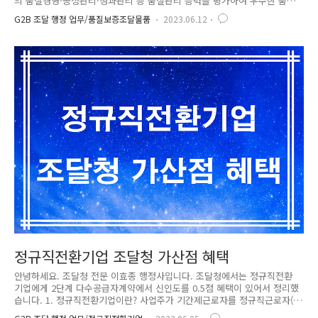
의 품질경영·공정관리·성과관리 등 품질관리 능력을 평가하여 우수한 품
질보증 체계 하에 생산된 제품을 ‘품질보증조달물품’으로 지정하고  그 유
G2B 조달 행정 업무/품질보증조달물품
2023.06.12
효기간 동안 납품검사를 면제해 주는 제도입니다. 2. 지정대상품명 및 심사
기준 1) 지정대상품명 「품질보증조달물품 지정 및 관리규정」제10조의 지
정신청 제한품명(아래 ①, ② 참조) 외 모든 품명 ① 제품의 이동·설치·시
공 과정에서 제품의 성질·상태 등에 변형 가능성이 있어 품질관리 확보가
곤란한 경우 ② 조달물자로 공급하기 곤란한 음·식료품류, 동·식물류, 농·
수산물류, 무기·총포·화학류와 그 구성품, 유류 및 의약품(농약)..
정규직전환기업 조달청 가산점 혜택
안녕하세요. 조달청 전문 이효종 행정사입니다. 조달청에서는 정규직전환
기업에게 2단계 다수공급자계약에서 신인도를 0.5점 혜택이 있어서 정리했
습니다. 1. 정규직전환기업이란? 사업주가 기간제근로자를 정규직근로자(사
업장 내에서 명칭, 소정근로시간에 관계없이 사용자와 직접 기간의 정함이