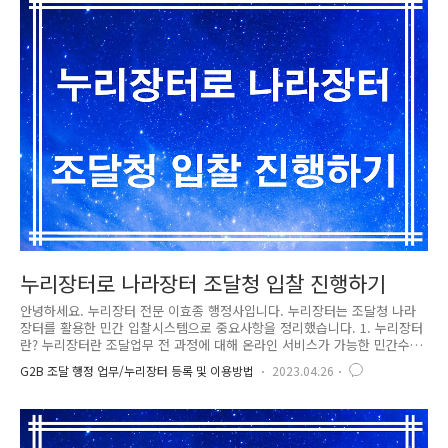
수공급자계약이란? – 수요기관에서 공통적으로 필요로 하는 수요물자를 구
매함에 있어 수요기관의 다양한 수요를 충족하기 위하여 필요하다고 인정
되는 경우, 품질·성능 또는 효율 등이 같거나 비슷한 종류의 수요물자를
수요기관이..
누리장터로 나라장터 조달청 입찰 진행하기
안녕하세요. 누리장터 전문 이효종 행정사입니다. 누리장터는 조달청 나라
장터를 활용한 민간 입찰시스템으로 중요사항을 정리했습니다. 1. 누리장터
란? 누리장터란 조달업무 전 과정에 대해 온라인 서비스가 가능한 민간수
요자용 조달시스템으로 조달청에서는 민간수요자가 조달 전 업무를 전자적
G2B 조달 행정 업무/누리장터 등록 및 이용방법
2023.04.26
으로 처리할 수 있도록 되어 있습니다. 1) 제공 서비스 - 입찰(복수견적), 계
약, 납품확인, 대금청구 서비스 - 견적요청 서비스 - 기업정보 및 온라인 조
회 서비스 2) 주요 기업정보 사업자등록증, 법인등기부등본, 부정당 및 행
정처분 정보, 신용평가 정보(적격심사 시) 등 - 각종 보증서(입찰, 계약) 연
계서비스 제공 - 민간 수요자의 적격심사 기준에 맞게 활용할 수 있는 온라