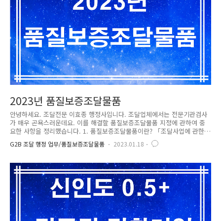
2023년 품질보증조달물품
안녕하세요. 조달전문 이효종 행정사입니다. 조달업체에서는 전문기관검사
가 매우 곤욕스러운데요. 이를 해결할 품질보증조달물품 지정에 관하여 중
요한 사항을 정리했습니다. 1. 품질보증조달물품이란? 「조달사업에 관한
법률」 제3조의 4 제1항에 따라 조달청장이 고시*한 품질관리능력 평가기
G2B 조달 행정 업무/품질보증조달물품
2023.01.18
준에 적합한 자가 제조한 물품으로서, 「국가를 당사자로 하는 계약에 관
한 법률 시행령」 56조의2 또는 「지방자치단체를 당사자로 하는 계약에
관한 법률 시행령」 64조의2에 따라 납품검사를 면제할 수 있는 물품을 말
합니다. 2. 신청자격 조달청 입찰참가자격등록증에 신청품명이“제조”로 등
록되고,아래 두 가지 요건 중 하나를 갖춘 자 ① 해당 품명에 대하여 최근
1년 이내 조달청검사 또는 전문기관검사 실적 존재 ② 해당 품명이 국가..