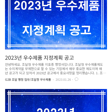
는 제품은 모..
2023년 우수제품 지정계획 공고
안녕하세요. 조달청 우수제품 이효종 행정사입니다. 조달청 우수제품제도
는 수의계약을 무제한으로 할 수 있는 기업에서 매우 중요한 제도이며 매
년 공고가 되고 있어서 2023년 공고에서 중요사항을 정리했습니다. 1. 조달
청 우수제품제도란? 조달청 우수제품 제도는 조달물자의 품질향상을 위하
G2B 조달 행정 업무/조달청 우수제품
2023.01.26
여 '96년에 도입하여 중소기업 및 초기 중견기업이 생산한 제품중기술 및
품질이 우수한 제품을 대상으로 엄정한 평가를 통해 우수제품으로 지정하
는 제도입니다. 우수제품으로 지정된 제품에 대하여는 국가계약법령에 따
라 계약을 체결하여 각급 수요기관에 조달하게 됩니다.그리고 우수제품 제
도의 근거는 조달청 우수제품은 「조달사업에 관한 법률」제26조 및 동법
시행령 제30조와 『우수조달물품지정관리규정』(조달청고시)에 의하여 지
정 및 관리..