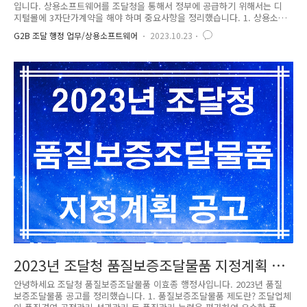
입니다. 상용소프트웨어를 조달청을 통해서 정부에 공급하기 위해서는 디
지털몰에 3자단가계약을 해야 하며 중요사항을 정리했습니다. 1. 상용소프
트웨어의 제3자단가계약 대상 제3자 단가계약이란 각 수요기관이 공통으
G2B 조달 행정 업무/상용소프트웨어
2023.10.23
로 필요로 하는 물자를 제조 · 구매 및 가공하는 등의 계약을 할 때 미리
단가를 정하고 각 수요기관이 직접 납품요구나 대금지급을 할 수 있는 계
약을 말합니다. 상용소프트웨어(S/W)는 균일하지 않은 품목으로 다수공급
자계에 적용하기 곤란하여 제3자 단계계약 방법으로 조달청과 계약을 체결
하여 정부기관에 공급할 수 있습니다. 상용화된 소프트웨어로 특정한 목적
을 위하여 개발되어 하나의 상품으로 출시되고 판매를 목적으로 완성된 소
프트웨어 ..
2023년 조달청 품질보증조달물품 지정계획 공
고
안녕하세요 조달청 품질보증조달물품 이효종 행정사입니다. 2023년 품질
보증조달물품 공고를 정리했습니다. 1. 품질보증조달물품 제도란? 조달업체