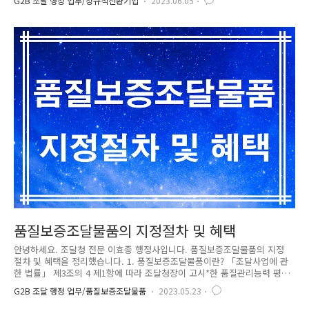
G2B 조달 행정 업무/정규직전환기업
2023.06.05
없는 근로계약을 체결한 근로자)로 전환할 경우, 전환 근로자의 인건비 일
부를 지원하는 것을 말합니다. 2. 정규직전환기업 요건 -사업주가 해당 사
업장에 6개월 이상 고용되고, 고용기간이 2년을 초과하지 않은 기간제근로
자를 정규직근로자로 전환한 경우 -정규직으로 전환되는 날을 기준으로 6
개월 이상 근속자여야 하며, 사업신청서는 4개월 후부터 미리 제출 가능 -
「기간제법」 제4조제2항에 따라 계속근로 2년 초과 시점부터 무기계약
으..
품질보증조달물품의 지정절차 및 혜택
안녕하세요. 조달청 전문 이효종 행정사입니다. 품질보증조달물품의 지정
절차 및 혜택을 정리했습니다. 1. 품질보증조달물품이란? 「조달사업에 관
한 법률」 제3조의 4 제1항에 따라 조달청장이 고시*한 품질관리능력 평가
기준에 적합한 자가 제조한 물품으로서, 「국가를 당사자로 하는 계약에
G2B 조달 행정 업무/품질보증조달물품
2023.05.23
관한 법률 시행령」 56조의2 또는 「지방자치단체를 당사자로 하는 계약
에 관한 법률 시행령」 64조의2에 따라 납품검사를 면제할 수 있는 물품을