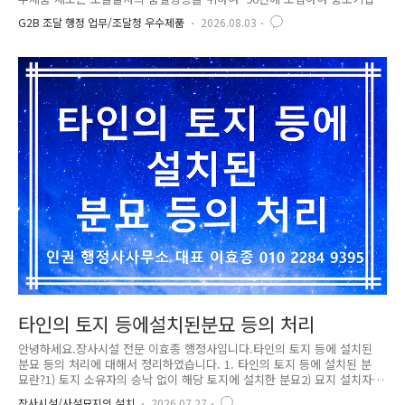
및 초기 중견기업이 생산한 제품중기술 및 품질이 우수한 제품을 대상으로
G2B 조달 행정 업무/조달청 우수제품
2026.08.03
엄정한 평가를 통해 우수제품으로 지정하는 제도입니다. 우수제품으로 지
정된 제품에 대하여는 국가계약법령에 따라 계약을 체결하여 각급 수요기
관에 조달하게 됩니다. 2. 우수제품 지정대상 중소기업 및 초기 중견기업이
생산한 물품과 소프트웨어(software)를 대상으로 적용기술이 적용된 제품
을 지정하며, 적용기술과 품질소명자료는 다음과 같습니다. - 인증 유효기
간1) 신제품, 신기술제품 : 최초 인증일로부터 3년 이내(종합평..
타인의 토지 등에설치된분묘 등의 처리
안녕하세요.장사시설 전문 이효종 행정사입니다.타인의 토지 등에 설치된
분묘 등의 처리에 대해서 정리하였습니다. 1. 타인의 토지 등에 설치된 분
묘란?1) 토지 소유자의 승낙 없이 해당 토지에 설치한 분묘2) 묘지 설치자
또는 연고자의 승낙 없이 해당 묘지에 설치한 분묘 토지의 소유자의 승낙
장사시설/사설묘지의 설치
2026.07.27