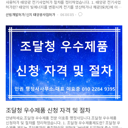
사용허가 태양광 전기사업허가 절차를 정리하였습니다. 1. 태양광 전기사업
허가란? 태양의 빛에너지를 변환시켜 전기를 생산하거나 채광(採光)에 이
용하는 설비로 전기사업이라고 하며, 전기사업 허가를 받아야 합니다. 전기
산림개발허가/신지 태양광사업허가
06:00:05
사업 허가 신청시 아래 서류를 제출해야 합니다.1. 「전기사업법 시행규
칙」 별표 1의 작성방법에 따라 작성한 사업계획서(별표 1의2에 따른 서류
를 첨부하여 제출합니다)2. 정관 및 직전 사업연도말의 재무상태표ㆍ손익
계산서(신청인이 법인인 경우만 해당하며, 신청인이 설립 중인 법인인 경우
에는 정관만 제출합니다)3. 신청자(발전설비용량이 3천킬로와트 이하인 신
청자는 제외합니다)의 주주명부(신청자가 재무능력을 평가할 수 없는 신설
법인인..
조달청 우수제품 신청 자격 및 절차
안녕하세요.조달청 우수제품 전문 이효종 행정사입니다.조달청 우수제품
신청자격 및 절차를 정리하였습니다. 1. 조달청 우수제품제도란? 조달청 우
수제품 제도는 조달물자의 품질향상을 위하여 '96년에 도입하여 중소기업