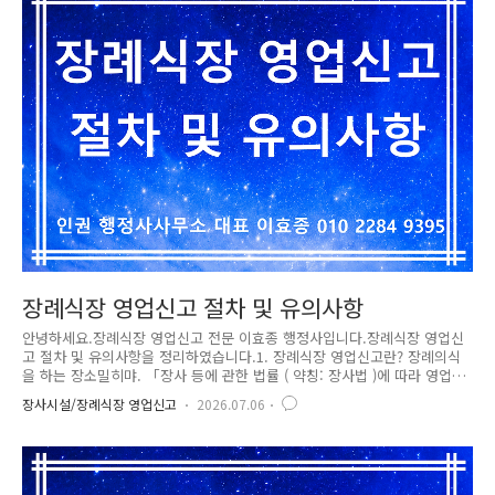
묘지(이하 “사설묘지”라 한다)를 설치ㆍ관리할 수 있다.1. 개인묘지 : 1기의
분묘 또는 해당 분묘에 매장된 자와 배우자 관계였던 자의 분묘를 같은 구
역 안에 설치하는 묘지2. 가족묘지 : 「민법」에 ..
장례식장 영업신고 절차 및 유의사항
안녕하세요.장례식장 영업신고 전문 이효종 행정사입니다.장례식장 영업신
고 절차 및 유의사항을 정리하였습니다.1. 장례식장 영업신고란? 장례의식
을 하는 장소밀히먀. 「장사 등에 관한 법률 ( 약칭: 장사법 )에 따라 영업
신고를 해야 합니다.주요 규정은 아래와 같습니다. ① 시ㆍ도지사 또는 시
장사시설/장례식장 영업신고
2026.07.06
장ㆍ군수ㆍ구청장이 아닌 자가 장례식장을 설치ㆍ운영하려는 경우에는 대
통령령으로 정하는 시설ㆍ설비 및 안전기준을 갖추어 보건복지부령으로 정
하는 바에 따라 장례식장 소재지를 관할하는 시장등에게 신고하여야 한다.
신고한 사항을 변경하려는 경우에도 같다.② 시장등은 제1항에 따른 신고
또는 변경신고를 받은 경우 그 내용을 검토하여 이 법에 적합하면 신고를