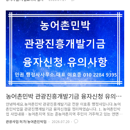
없이 해당 토지에 설치한 분묘 또는 묘지 설치자 또는 연고자의 승낙 없이
해당 묘지에 설치한 분묘를 말합니다. 2. 분묘기지권과 판례 1) 분묘기지권
이란? 분묘기지권은 타인의 토지에 무덤을 설치한 사람이 그 무덤을 유지
하고 관리하기 위해 해당 토지 부분을 사용할 수 있는 관습법상 물권이며,
등기가 없어도 성립하며, 제사와 관리를 계속하는 동안 인정되는 권리입니
다.주요 성립 요건토지 소유자의 승낙: 묘를 설치할 ..
농어촌민박 관광진흥개발기금 융자신청 유의사
항
안녕하세요.농어촌민박 관광진흥개발기금 전문 이효종 행정사입니다.농어
촌민박업을 관광진행개발기금 융자신청을 정리하였습니다. 1. 농어촌민박
업 사업내용 - 농어촌지역 또는 준농어촌지역 주민이 거주하고 있는 연면
적 230제곱미터* 미만의 단독주택** *「건축법」제2조 제2항 제1호에 따
관광사업 허가/농어촌민박업
2026.07.20
른 단독주택 중 같은 법 시행령 별표1 가목 또는 다목에 따른 단독주택 및
다가구주택(건축물대장에 따라 확인) - 단독주택이 여러 동으로 이루어져있