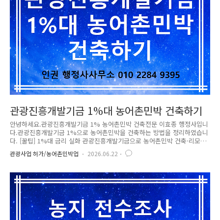
관광진흥개발기금 1%대 농어촌민박 건축하기
안녕하세요.관광진흥개발기금 1% 농어촌민박 건축전문 이효종 행정사입니
다.관광진흥개발기금 1%으로 농어촌민박을 건축하는 방법을 정리하였습니
다. [꿀팁] 1%대 금리 실화 관광진흥개발기금으로 농어촌민박 건축·리모
델링하는 모든 것! 안녕하세요! 귀농·귀촌을 꿈꾸시거나, 시골에서 나만의
관광사업 허가/농어촌민박업
2026.06.22
예쁜 감성 숙소를 운영해보고 싶으신 분들 많으시죠?요즘 독채 펜션이나
감성 농어촌민박이 대세인데, 막상 건축을 하거나 노후 주택을 리모델링하
려니 금리 부담 때문에 발만 동동 구르게 됩니다.하지만 하늘이 무너져도
솟아날 구멍은 있는 법! 문화체육관광부에서 지원하는 '관광진흥개발기금
융자지원 사업'을 활용하면 무려 1%대(또는 변동 저금리)로 건축 및 개보
수 자금을 조달할 수 있다는 사실, 알고 계셨나요?오늘은 이 대박 혜택을
통해..