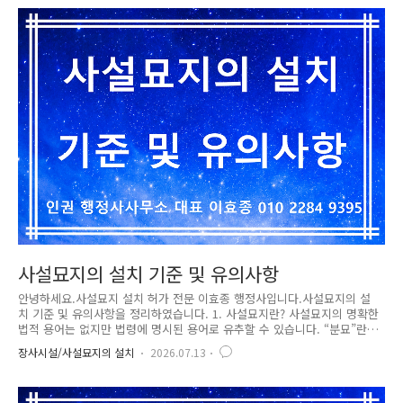
다고 하더라도 동일지번에 포함된 건축물에 대해서는 하나의 농어촌민박으
로 신고가 가능 하나 부속용도 및 부속건축물을 포함한 전체 단독주택의
연면적 합계가 230㎡를 미만이어야 함. - 복합 용도 건축물에 대해서는, 건
축물 대장 상 건물의 주용도가 주택이면서 타용도의 면적이 주택보다 작은
..
사설묘지의 설치 기준 및 유의사항
안녕하세요.사설묘지 설치 허가 전문 이효종 행정사입니다.사설묘지의 설
치 기준 및 유의사항을 정리하였습니다. 1. 사설묘지란? 사설묘지의 명확한
법적 용어는 없지만 법령에 명시된 용어로 유추할 수 있습니다. “분묘”란
시신이나 유골을 매장하는 시설을 말하며, “묘지”란 분묘를 설치하는 구역
장사시설/사설묘지의 설치
2026.07.13
을 합니다. 즉 사설묘지란 행정기관이 아닌 자가 시신이나 유골을 매장하
는 시설을 설치하는 구역을 말합니다. 2. 사설묘지의 설치 절차 ① 국가, 시
ㆍ도지사 또는 시장ㆍ군수ㆍ구청장이 아닌 자는 다음 각 호의 구분에 따른