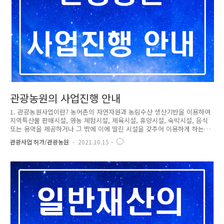
관광농원의 사업진행 안내
1. 관광농원사업이란? 농어촌의 자연자원과 농림수산 생산기반을 이용하여
지역특산물 판매시설, 영농 체험시설, 체육시설, 휴양시설, 숙박시설, 음식
또는 용역을 제공하거나 그 밖에 이에 딸린 시설을 갖추어 이용하게 하는
사업을 말한다. (농어촌정비법 제2조) 2. 사업규모 : 1만5천㎡이상 100만㎡
관광사업 허가/관광농원
2021.10.15
미만 ◦ 시설기준 * 근거규정 : 농어촌정비법 제81조제2항, 동법 시행규칙
제47조 및 시행규칙「별표 3」농어촌관광휴양사업의 규모 및 시설기준 -
기본시설(사업자가 반드시 설치하여야 하는 시설) : 농어업전시관(60㎡이
상), 학습관(60㎡이상) * 농어업전시관이 학습관의 기능을 수행할 수 있는
경우에는 별도로 학습관을 설치하지 않고 겸용하여 사용할 수 있음. - 자율
시설 : 지역특산물판매시설, 체육시설, 휴양..