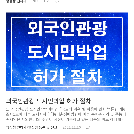
행정청 인허가
2021.11.29
로서 대통령령으로 정하는 것을 말한다)ㆍ입간판ㆍ현수막(懸垂幕)ㆍ벽보ㆍ
전단(傳單)과 그 밖에 이와 유사한 것을 말한다. 2. 광고물등의 허가 또는
신고 ① 다음 각 호의 어느 하나에 해당하는 지역ㆍ장소 및 물건에 광고물
또는 게시시설(이하 “광고물등”이라 한다) 중 대통령령으로 정하는 광고물
등을 표시하거나 설치하려는 자는 특별자치시장ㆍ특별자치도지사ㆍ시장ㆍ
군수 또는 자치구의 구청장(이하 “시장등”이라 한다)에게 허가를 받거나 신
고하여..
외국인관광 도시민박업 허가 절차
1. 외국인관광 도시민박업이란? 「국토의 계획 및 이용에 관한 법률」 제6
조제1호에 따른 도시지역 (「농어촌정비법」에 따른 농어촌지역 및 준농어
촌지역은 제외한다)의 주민이 자신이 거주하고 있는 다음의 어느 하나에
해당하는 주택을 이용하여 외국인 관광객에게 한국의 가정문화를 체험할
행정청 인허가/행정청 등록 및 신고
2021.11.19
수 있도록 적합한 시설을 갖추고 숙식 등을 제공(도시지역에서 「도시재생