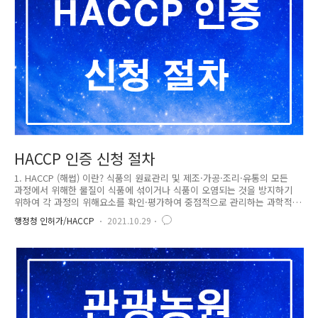
HACCP 인증 신청 절차
1. HACCP (해썹) 이란? 식품의 원료관리 및 제조·가공·조리·유통의 모든
과정에서 위해한 물질이 식품에 섞이거나 식품이 오염되는 것을 방지하기
위하여 각 과정의 위해요소를 확인·평가하여 중점적으로 관리하는 과학적
인 선진식품 관리제도입니다. 2. 의무적용 대상 및 지정일 식품의약품안전
행정청 인허가/HACCP
2021.10.29
청에서는 소비자가 많이 먹으면서 제조 과정 중에서 일반위생관리가 더욱
필요한 아래 7개 식품에 대해 매출액과 종업원 수에 따라 2006년부터
2012년(배추김치 2014년)까지 단계별로 나누어 의무적으로 적용하도록 하
고 있습니다. 1) 어육가공품 중 어묵류 2) 냉동수산식품 중 어류, 연체류,
조미가공품 3) 냉동식품 중 피자류, 만두류, 면류 4) 빙과류 5) 비가열음료
6) 레토르트식품 7) 김치류 중 배추김치 3...