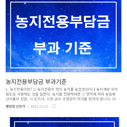
또는 시장·군수·구청장의 허가를 받아야 하며, 허가받은 사항을 변경하려
는 경우에도 또한 변경허가를 받아야 합니다(「산지관리법」 제14조제1항
본문). 다만, 다음과 같은 경미한 사항을..
농지전용부담금 부과기준
1. 농지전용이란? 1) 농지전용의 정의 농지를 농업생산이나 농지개량 외의
용도로 사용하는 것을 말한다. 농지를 전용하려면 그 면적에 따라 농림축
산식품부 장관, 시·도지사, 시장·군수·구청장의 허가를 받아야 합니다. 다
만, 다음의 경우에는 전용허가를 받을 필요가 없습니다(「농지법」 제34조
행정청 인허가
2021.11.15
제1항). (1) 농지전용신고(「농지법」 제35조)를 하고 농지를 전용하는 경
우 (2) 다른 법률에 따라 농지전용허가가 의제되는 협의를 거쳐 농지를 전
용하는 경우 (3) 「국토의 계획 및 이용에 관한 법률」에 따른 도시지역 또
는 계획관리지역에 있는 농지로서 농지전용협의를 거친 농지나 그 협의 대