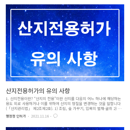
활성화 및 지원에 관한 특별법」 제2조제6호에 따른 도시재생활성화 계획
에 따라 같은 조 제9호에 따른 마을기업이 외국인 관광객에게 우선하여 숙
식 등을 제공하면서, 외국인 관광객의 이용에 지장을 주지 아니하는 범위
에서 해당 지역을 방문하는 내국인 관광객에게 그 지역의 특성화된 문화를
체험할 수 있도록 숙식 등을 제공하는 것을 포함 한다)하는 업입니다. 1)
「건..
산지전용허가의 유의 사항
1. 산지전용이란? “산지의 전용”이란 산지를 다음의 어느 하나에 해당하는
용도 외로 사용하거나 이를 위하여 산지의 형질을 변경하는 것을 말합니다
(「산지관리법」 제2조제2호). 1) 조림, 숲 가꾸기, 입목의 벌채·굴취 2) 토
석 등 임산물의 채취 3) 산지일시사용 ※ 전용이 가능한 다른 목적에는 농
행정청 인허가
2021.11.16
업용(농지, 초지), 비농업용(택지, 공장, 광업, 도로, 골프장, 스키장, 묘지
등)이 있습니다. 2. 산지전용허가의 신청 산지전용을 하려는 사람은 그 용
도를 정하여 산지의 종류 및 면적 등의 구분에 따라 산림청장, 시·도지사