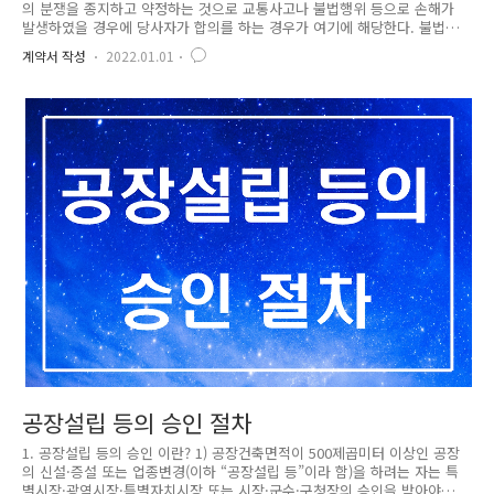
의 분쟁을 종지하고 약정하는 것으로 교통사고나 불법행위 등으로 손해가
발생하였을 경우에 당사자가 합의를 하는 경우가 여기에 해당한다. 불법행
위 등으로 손해가 발생하였을 경우에 당사자가 합의를 하는 경우가 여기에
계약서 작성
2022.01.01
해당한다. 즉, 화해는 당사자가 서로 양보하여 당사자간의 분쟁을 마무리
할 것을 약정하는 계약이기 때문에, 당사간에 분쟁이 있을 것을 전제로 한
다. 따라서 분쟁은 없으나 당사자간의 법률관곌글 명확히 하기 위해서 서
로 양보하는 계약은 화해에 유사한 무명계약이지 화해계약이라고는 할 수
없다. 2. 화해계약의 효력 1) 화해계약이 성립되면, 특별한 사정이 없는 한,
당사자 일방이 양보한 권리는 소멸되고 상대방이 그 권리를 취득하는 효
력..
공장설립 등의 승인 절차
1. 공장설립 등의 승인 이란? 1) 공장건축면적이 500제곱미터 이상인 공장
의 신설·증설 또는 업종변경(이하 “공장설립 등”이라 함)을 하려는 자는 특
별시장·광역시장·특별자치시장 또는 시장·군수·구청장의 승인을 받아야