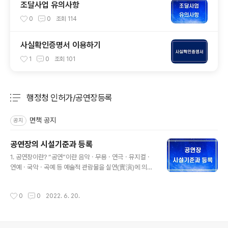
조달사업 유의사항
0
0
조회
114
사실확인증명서 이용하기
1
0
조회
101
행정청 인허가/공연장등록
분류 전체보기
주요 글 목록
면책 공지
공지
공연장의 시설기준과 등록
글 내용
1. 공연장이란? “공연”이란 음악ㆍ무용ㆍ연극ㆍ뮤지컬ㆍ
연예ㆍ국악ㆍ곡예 등 예술적 관람물을 실연(實演)에 의하
여 공중(公衆)에게 관람하도록 하는 행위를 말하며 상품
판매나 선전에 부수(附隨)한 공연은 제외한다. “공연장”이
작성시간
0
0
2022. 6. 20.
란 공연을 주된 목적으로 설치하여 운영하는 시설로서 연
간 90일 이상 또는 계속하여 30일 이상 공연에 제공할 목
적으로 설치하여 운영하는 시설을 말한다. 2. 공연장의 등