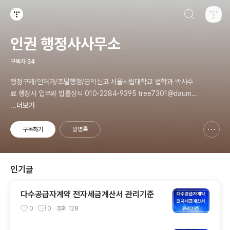
검색하기
티스토리
인권 행정사사무소
구독자
34
행정구제/인허가/조달행정/공익신고 서울시립대학교 법학과 박사수
료 행정사 업무와 법률상식 010-2284-9395 tree7301@daum.n
et
...더보기
구독하기
방명록
신고하기 레이어
열기
인기글
다수공급자계약 전자세금계산서 관리기준
0
0
조회
128