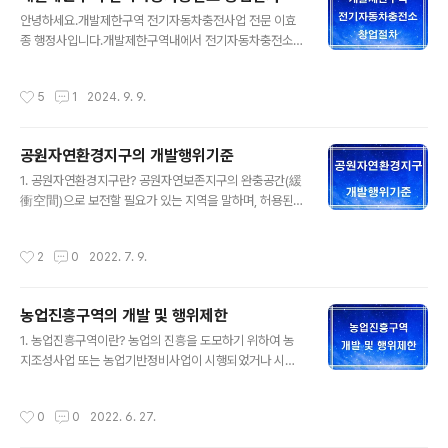
포장 등의 방법으로 토지의 형상을 변경하는 행위와 공유
글 내용
수면의 매립(경작을 위한 토지의 형질변경을 제외한다)4.
안녕하세요.개발제한구역 전기자동차충전사업 전문 이효
토석채취 : 흙ㆍ모래ㆍ자갈ㆍ바위 등의 토석을 채취하는
종 행정사입니다.개발제한구역내에서 전기자동차충전소를
행위. 다만, 토지의 형질변경을 목적으로 하는 것을 제외한
창업하는 절차를 정리했습니다. 1. 개발제한구역이란?「개
다.5. 토지분할 : 다음 각 목의 어느 하나에 해당하는 토지
발제한구역의 지정 및 관리에 관한 특별조치법 ( 약칭: 개발
작성시간
5
1
2024. 9. 9.
의 분할(「건축법」 제57조에 ..
제한구역법 )」에 따라 지정된 지역으로 " 국토교통부장관
은 도시의 무질서한 확산을 방지하고 도시 주변의 자연환
경을 보전하여 도시민의 건전한 생활환경을 확보하기 위하
공원자연환경지구의 개발행위기준
여 도시의 개발을 제한할 필요가 있거나 국방부장관의 요
글 내용
청으로 보안상 도시의 개발을 제한할 필요가 있다고 인정
1. 공원자연환경지구란? 공원자연보존지구의 완충공간(緩
되면 개발제한구역의 지정 및 해제를 도시ㆍ군관리계획으
衝空間)으로 보전할 필요가 있는 지역을 말하며, 허용된
로 결정할 수 있다."로 명시되어 있습니다.2. 개발제한구역
행위는 아래와 같다. 가. 공원자연보존지구에서 허용되는
개발행위허가 개발제한구역에서는 건축물의 건축 및 용도
행위 나. 대통령령으로 정하는 기준에 따른 공원시설의 설
작성시간
2
0
2022. 7. 9.
변경, 공작물의 설치, 토지의 형질변경, 죽목(竹木)의 벌
치 및 공원사업 다. 대통령령으로 정하는 허용기준 범위에
채..
서의 농지 또는 초지(草地) 조성행위 및 그 부대시설의 설
치 라. 농업ㆍ축산업 등 1차산업행위 및 대통령령으로 정하
농업진흥구역의 개발 및 행위제한
는 기준에 따른 국민경제상 필요한 시설의 설치 마. 임도
글 내용
(林道)의 설치(산불 진화 등 불가피한 경우로 한정한다),
1. 농업진흥구역이란? 농업의 진흥을 도모하기 위하여 농
조림(造林), 육림(育林), 벌채, 생태계 복원 및 「사방사업
지조성사업 또는 농업기반정비사업이 시행되었거나 시행
법」에 따른 사방사업 바. 자연공원으로 지정되기 전의 기존
중인 지역으로서 농업용으로 이용하고 있거나 이용할 토지
건축물에 대하여 주위 경관과 조화를 이루도록 하는 범위
가 집단화되어 있는 지역 또는 그 밖의 지역으로서 농업용
작성시간
0
0
2022. 6. 27.
에서 대통령령으로 정하는 규모 이하..
으로 이용하고 있는 토지가 집단화되어 있는 지역으로서
농업지대별 규모(평야지는 10ha 이상, 중간지는 7ha 이