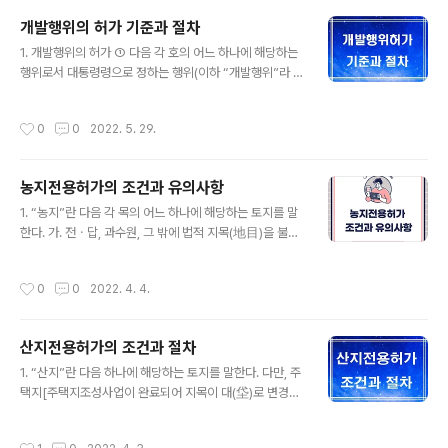
상, 산간지(山間地)는 3ha 이상)로 농지가 집단화되어 농
개발행위의 허가 기준과 절차
업 목적으로 이용할 필요가 있는 지역을 말한다. - 농업진
글 내용
흥구역은 농업지대(평야지, 중간지, 산간지)별 농업집단화
1. 개발행위의 허가 ① 다음 각 호의 어느 하나에 해당하는
기준과 토지생산성 기준에 적합한 지역을 대상으로 지정한
행위로서 대통령령으로 정하는 행위(이하 “개발행위”라 한
다. 2. 농업진흥지역의 지정 ①시ㆍ도지사는 농지를 효율
다)를 하려는 자는 특별시장ㆍ광역시장ㆍ특별자치시장ㆍ
적으로 이용하고 보전하기 위하여 농업진흥지역을 지정한
특별자치도지사ㆍ시장 또는 군수의 허가(이하 “개발행위
작성시간
0
0
2022. 5. 29.
다. ②제1항에 따른 농업진흥지역은 다음 각 호의..
허가”라 한다)를 받아야 한다. 다만, 도시ㆍ군계획사업(다
른 법률에 따라 도시ㆍ군계획사업을 의제한 사업을 포함한
다)에 의한 행위는 그러하지 아니하다. 1. 건축물의 건축 또
농지전용허가의 조건과 유의사항
는 공작물의 설치 2. 토지의 형질 변경(경작을 위한 경우로
글 내용
서 대통령령으로 정하는 토지의 형질 변경은 제외한다) 3.
1. “농지”란 다음 각 목의 어느 하나에 해당하는 토지를 말
토석의 채취 4. 토지 분할(건축물이 있는 대지의 분할은 제
한다. 가. 전ㆍ답, 과수원, 그 밖에 법적 지목(地目)을 불문
외한다) 5. 녹지지역ㆍ관리지역 또는 자연환경보전지역에
하고 실제로 농작물 경작지 또는 대통령령으로 정하는 다
물건을 1개월 이상 쌓아놓는 행위 ② 개발행위허가를 받은
년생식물 재배지로 이용되는 토지. 다만, 「초지법」에 따라
작성시간
0
0
2022. 4. 4.
사항을 변경하는 경우에는 제1항을..
조성된 초지 등 대통령령으로 정하는 토지는 제외한다. 나.
가목의 토지의 개량시설과 가목의 토지에 설치하는 농축산
물 생산시설로서 대통령령으로 정하는 시설의 부지 - 농지
산지전용허가의 조건과 절차
의 범위 ① 「농지법」(이하 “법”이라 한다) 제2조제1호가목
글 내용
본문에서 “대통령령으로 정하는 다년생식물 재배지”란 다
1. “산지”란 다음 하나에 해당하는 토지를 말한다. 다만, 주
음 각 호의 어느 하나에 해당하는 식물의 재배지를 말한다.
택지[주택지조성사업이 완료되어 지목이 대(垈)로 변경된
1. 목초ㆍ종묘ㆍ인삼ㆍ약초ㆍ잔디 및 조림용 묘목 2. 과수
토지를 말한다] 및 대통령령으로 정하는 농지, 초지(草地),
ㆍ뽕나무ㆍ유실수 그 밖의 생육기간이 2년 이상인 식물 3.
도로, 그 밖의 토지는 제외한다. 가. 「공간정보의 구축 및 관
작성시간