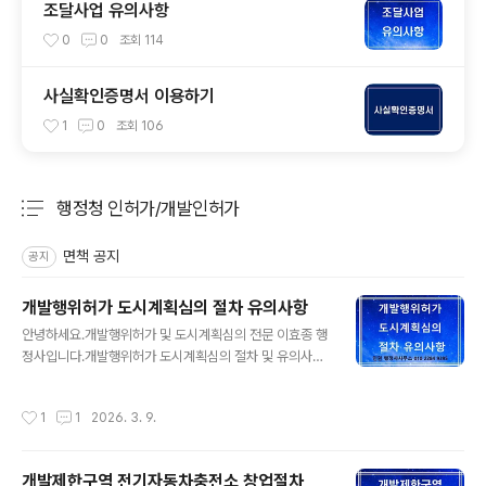
조달사업 유의사항
0
0
조회
114
사실확인증명서 이용하기
1
0
조회
106
행정청 인허가/개발인허가
분류 전체보기
주요 글 목록
면책 공지
공지
개발행위허가 도시계획심의 절차 유의사항
글 내용
안녕하세요.개발행위허가 및 도시계획심의 전문 이효종 행
정사입니다.개발행위허가 도시계획심의 절차 및 유의사항
을 정리하였습니다. 1. 개발행위허가 대상1) 건축물의 건축
: 「건축법」 제2조제1항제2호에 따른 건축물의 건축2) 공작
작성시간
1
1
2026. 3. 9.
물의 설치 : 인공을 가하여 제작한 시설물(「건축법」 제2조
제1항제2호에 따른 건축물을 제외한다)의 설치3) 토지의
형질변경: 절토(땅깎기)ㆍ성토(흙쌓기)ㆍ정지(땅고르기)ㆍ
개발제한구역 전기자동차충전소 창업절차