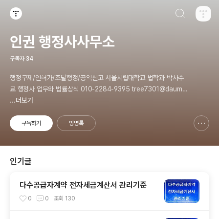
검색하기
티스토리
인권 행정사사무소
구독자
34
행정구제/인허가/조달행정/공익신고 서울시립대학교 법학과 박사수
료 행정사 업무와 법률상식 010-2284-9395 tree7301@daum.n
et
...더보기
구독하기
방명록
신고하기 레이어
열기
인기글
다수공급자계약 전자세금계산서 관리기준
0
0
조회
130