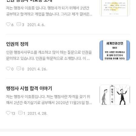
청구에 관한 대리행위와 일반 법률 사무를 하는 것을 그 직
글 내용
무로 한다. 공인회계사란? 공인회계사법 제2조(직무범위)
저는 행정사 이효종 입니다. 행정사가 되기 위해서 2년간
공인회계사는 타인의 위촉에 의하여 다음 각호의 직무를
공부하고 합격하고 개업을 했습니다. 그리고 제가 걸어온
행한다. 1. 회계에 관한 감사ㆍ감정ㆍ증명ㆍ계산ㆍ정리ㆍ
길을 보여드립니다. 한국방송통신대학교 경영학과 졸업 한
입안 또는 법인설립등에 관한 회계 2. 세무대리 3. 제1호
6
3
2021. 4. 6.
국방송통신대학교 대학원 석사학위 취득 저는 제가 벌어서
및 제2호에 부대되는 업무. 세무사란? 제2조(세무사의 직
배우고 자격증 취득했으며 지금도 배우며 누구보다 열심히
무) 세무사는 납세자 등의 위임을..
살고 있습니다. 저의 고객에게 성실히 속임없이 도움을 드
인권의 정의
리고 싶습니다.
글 내용
인권 행정사사무소를 개소하고 많이 하는 질문으로 인권을
문의하고 있습니다. 인권을 학문적으로 소개합니다. 이 내
용은 인권 전문 대학원인 한국방송통신대학교 대학원 법학
0
0
2021. 4. 26.
과에서 수료한 인권기초이론 제1강에서 수강한 내용을 바
탕으로 작성되었습니다. 1. 인권의 개념과 정의 인권이란
'인간'의 '권리'를 줄인 말로 보통 '인간은 권리를 가지고 있
행정사 시험 합격 이야기
다.'는 뜻을 내포하고 있습니다. 좀더 확장하면 인권은 "인
글 내용
간이 인간답게 살아가기 위해 누구나 자유롭고 평등하고
저는 행정사 이효종입니다. 저는 행정사란 자격을 갖기 위
이는 침해할 수 없고 양도할 수 없는 권리이다." 인권은 '자
해서 2년간 죽기살기로 공부해서 2020년 11월25일 합격
유와 평등'으로 표상되는 인간의 존엄성과 '침해할 수 없고
증을 교부 받았습니다. 행정사 업계에서는 시험출신 또는
양도할 수 없는' 권리라는 두개으 철학적 정치적 개념을 주
13
1
2021. 4. 28.
필기출신입니다. 비유를 하자면 경찰청에서 경찰대학이고,
측으로 구성되었습니다. 인권의 법적 근거는 세계인권선언
육군에서 육군사관학교 같은 엘리트입니다. 그 이유는 현
제1조 "모든 인간은 태어날 ..
재 행정사제도에서는 공무원 또는 군출신 일정 경력이 있
으면 시험면제가 되며 1년에 5~6만명씩 배출됩니다. 그러