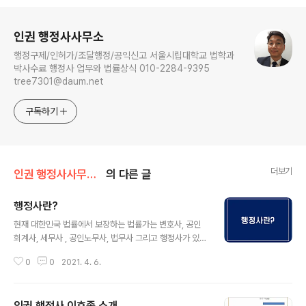
로그 정보
인권 행정사사무소
행정구제/인허가/조달행정/공익신고 서울시립대학교 법학과
박사수료 행정사 업무와 법률상식 010-2284-9395
tree7301@daum.net
구독하기
더보기
인권 행정사사무소 소개
의 다른 글
행정사란?
글 내용
현재 대한민국 법률에서 보장하는 법률가는 변호사, 공인
회계사, 세무사 , 공인노무사, 법무사 그리고 행정사가 있습
니다. 변호사란? 변호사법 제3조(변호사의 직무)변호사법
0
0
2021. 4. 6.
제2조 변호사는 당사자와 그 밖의 관계인의 위임이나 국가
ㆍ지방자치단체와 그 밖의 공공기관(이하 “공공기관”이라
한다)의 위촉 등에 의하여 소송에 관한 행위 및 행정처분의
인권 행정사 이효종 소개