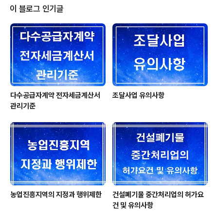
나 행정사는 생각보다 매우 시험으로 어려운 시험입니다.
이 블로그 인기글
시험은 1차 객관식(민법총칙, 행정법, 행정학) 60점 이상
과 2차 논술 시험 (민법계약, 행정절차법, 사무관리론, 행정
사실무법) 중 60점이상자만 합격할 수 있습니다. 통상 1차
시험응시자는 3,000명이 응시하고 2차까지 합격자는 30
0명정도입니다. 상위 10%만..
다수공급자계약 전자세금계산서
조달사업 유의사항
관리기준
농업진흥지역의 지정과 행위제한
건설폐기물 중간처리업의 허가요
건 및 유의사항